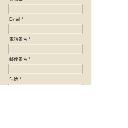
Email
電話番号
郵便番号
住所
お支払い方法
*
銀行一括振込
クレジット一括払い
クレジット分割払い（最大24回払
い）
受講規約に同意する
受講規約はこ