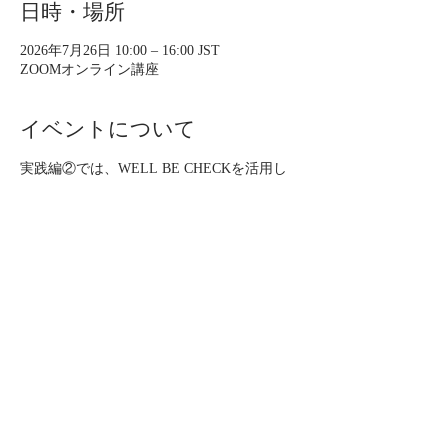
日時・場所
2026年7月26日 10:00 – 16:00 JST
ZOOMオンライン講座
イベントについて
​実践編②では、WELL BE CHECKを活用し
たカウンセリングの手法を学び、クライアン
トに生活習慣指導をするための即戦力を身に
つけます。
※実践編①を受講し「5名のチェック課題を
実施されている方」のみ、お申し込みくださ
い。
【形式】
ZOOM受講（5時間相当）​※16時までには終
了予定
受講後、認定試験あり