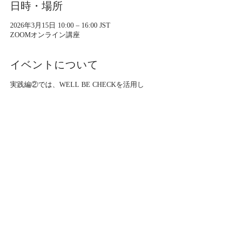
日時・場所
2026年3月15日 10:00 – 16:00 JST
ZOOMオンライン講座
イベントについて
​実践編②では、WELL BE CHECKを活用し
たカウンセリングの手法を学び、クライアン
トに生活習慣指導をするための即戦力を身に
つけます。
※実践編①を受講し「5名のチェック課題を
実施されている方」のみ、お申し込みくださ
い。
【形式】
ZOOM受講（5時間相当）​※16時までには終
了予定
受講後、認定試験あり