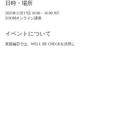
日時・場所
2025年11月17日 10:00 – 16:00 JST
ZOOMオンライン講座
イベントについて
​実践編②では、WELL BE CHECKを活用し
たカウンセリングの手法を学び、クライアン
トに生活習慣指導をするための即戦力を身に
つけます。
※実践編①を受講し「5名のチェック課題を
実施されている方」のみ、お申し込みくださ
い。
【形式】
ZOOM受講（5時間相当）​※16時には終了予
定
受講後、認定試験あり