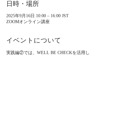
日時・場所
2025年9月16日 10:00 – 16:00 JST
ZOOMオンライン講座
イベントについて
​実践編②では、WELL BE CHECKを活用し
たカウンセリングの手法を学び、クライアン
トに生活習慣指導をするための即戦力を身に
つけます。
※実践編①を受講し「5名のチェック課題を
実施されている方」のみ、お申し込みくださ
い。
【形式】
ZOOM受講（5時間相当）​※16時には終了予
定
受講後、認定試験あり