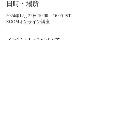
日時・場所
2024年12月22日 10:00 – 16:00 JST
ZOOMオンライン講座
イベントについて
​実践編②では、WELL BE CHECKを活用し
たカウンセリングの手法を学び、クライアン
トに生活習慣指導をするための即戦力を身に
つけます。
※実践編①を受講し「5名のチェック課題を
実施されている方」のみ、お申し込みくださ
い。
【形式】
ZOOM受講（5時間相当）​※16時には終了予
定
受講後、認定試験あり