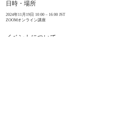
日時・場所
2024年11月19日 10:00 – 16:00 JST
ZOOMオンライン講座
イベントについて
​実践編②では、WELL BE CHECKを活用し
たカウンセリングの手法を学び、クライアン
トに生活習慣指導をするための即戦力を身に
つけます。
※実践編①を受講し「5名のチェック課題を
実施されている方」のみ、お申し込みくださ
い。
【形式】
ZOOM受講（5時間相当）​※16時には終了予
定
受講後、認定試験あり