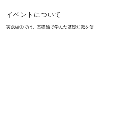
イベントについて
実践編①では、基礎編で学んだ基礎知識を使
える知識にするためにWELL BE CHECKを
活用した実践的な数値の読み取りを練習しま
す。​
※未病栄養コンサルタント 基礎編のWebテ
ストに合格されている方のみ、お申し込みく
ださい。
【形式】
ZOOM受講（5時間相当）
​受講後5名分のチェック課題あり
プライバシーポリシー
特定商取引に基づく表記