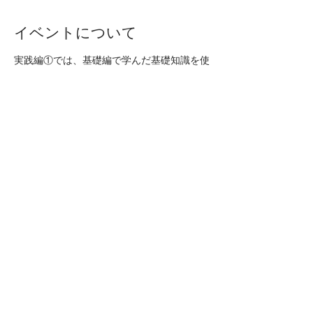
イベントについて
実践編①では、基礎編で学んだ基礎知識を使
える知識にするためにWELL BE CHECKを
活用した実践的な数値の読み取りを練習しま
す。​
※未病栄養コンサルタント 基礎編のWebテ
ストに合格されている方のみ、お申し込みく
ださい。
【形式】
ZOOM受講（5時間相当）
​受講後5名分のチェック課題あり
プライバシーポリシー
特定商取引に基づく表記