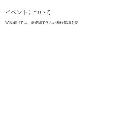
イベントについて
実践編①では、基礎編で学んだ基礎知識を使
える知識にするためにWELL BE CHECKを
活用した実践的な数値の読み取りを練習しま
す。​
※未病栄養コンサルタント 基礎編のWebテ
ストに合格されている方のみ、お申し込みく
ださい。
【形式】
ZOOM受講（5時間相当）
​受講後5名分のチェック課題あり
プライバシーポリシー
特定商取引に基づく表記