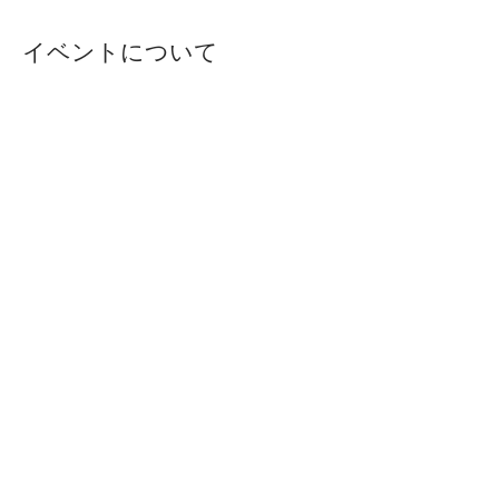
イベントについて
​実践編②では、WELL BE CHECKを活用し
たカウンセリングの手法を学び、クライアン
トに生活習慣指導をするための即戦力を身に
つけます。
※実践編①を受講し「5名のチェック課題を
実施されている方」のみ、お申し込みくださ
い。
【形式】
ZOOM受講（5時間相当）​
受講後、認定試験あり
プライバシーポリシー
特定商取引に基づく表記