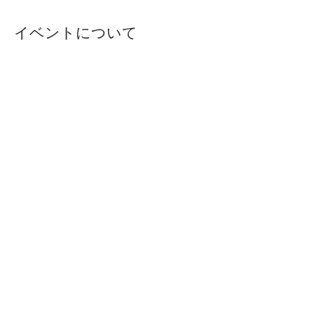
イベントについて
​実践編②では、WELL BE CHECKを活用し
たカウンセリングの手法を学び、クライアン
トに生活習慣指導をするための即戦力を身に
つけます。
※実践編①を受講し「5名のチェック課題を
実施されている方」のみ、お申し込みくださ
い。
【形式】
ZOOM受講（5時間相当）​
受講後、認定試験あり
プライバシーポリシー
特定商取引に基づく表記